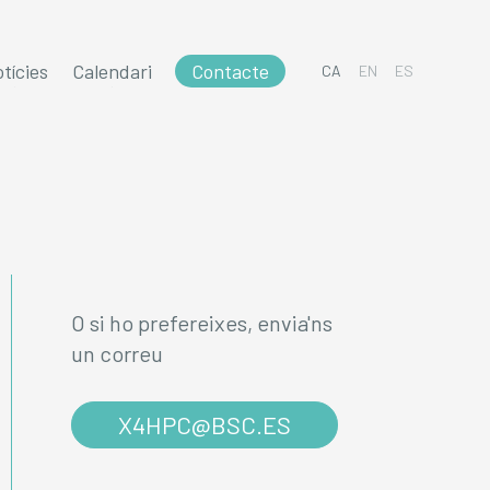
tícies
Calendari
Contacte
CA
EN
ES
O si ho prefereixes, envia'ns
un correu
X4HPC@BSC.ES