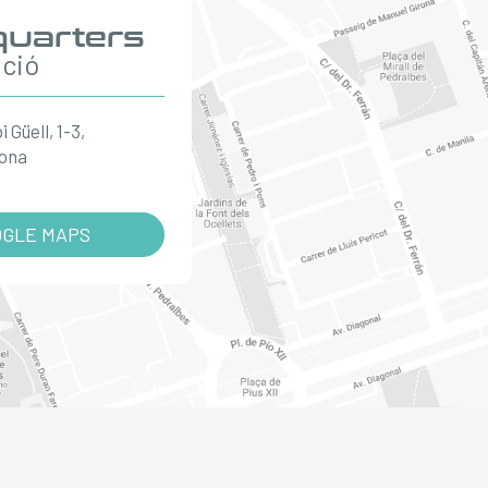
uarters
ació
 Güell, 1-3,
lona
OGLE MAPS