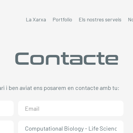
La Xarxa
Portfolio
Els nostres serveis
No
Contacte
ari i ben aviat ens posarem en contacte amb tu: