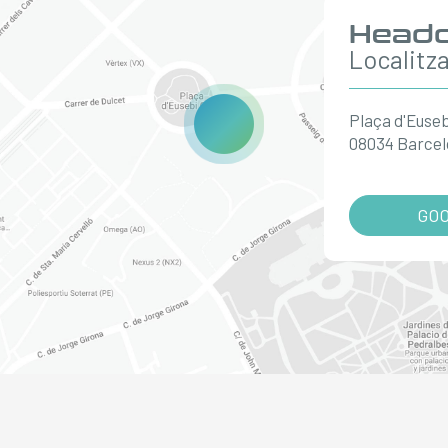
Headq
Localitz
Plaça d'Eusebi
08034 Barce
GO