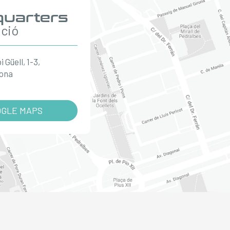
uarters
ació
 Güell, 1-3,
lona
OGLE MAPS