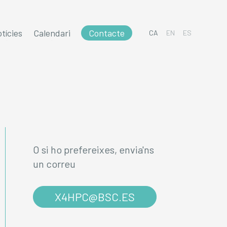
tícies
Calendari
Contacte
CA
EN
ES
O si ho prefereixes, envia'ns
un correu
X4HPC@BSC.ES