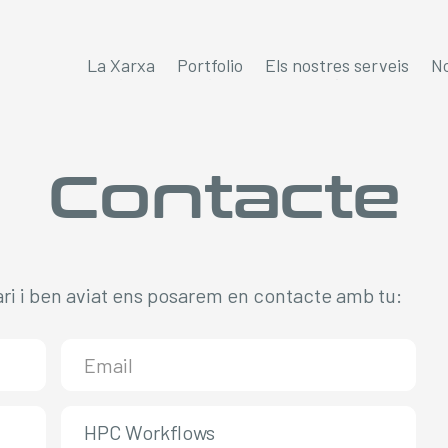
La Xarxa
Portfolio
Els nostres serveis
No
Contacte
ari i ben aviat ens posarem en contacte amb tu: