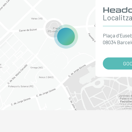
Headq
Localitz
Plaça d'Eusebi
08034 Barce
GO