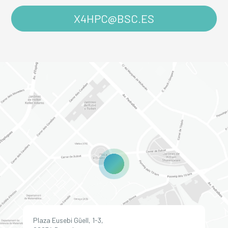
X4HPC@BSC.ES
Plaza Eusebi Güell, 1-3,