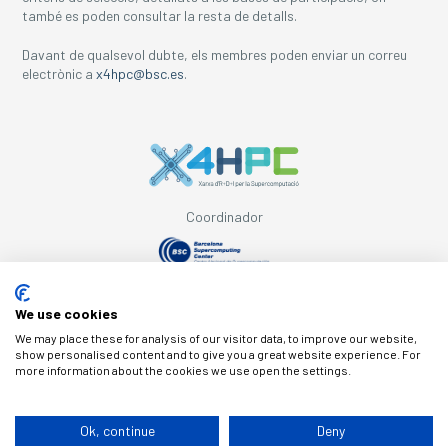
també es poden consultar la resta de detalls.
Davant de qualsevol dubte, els membres poden enviar un correu
electrònic a
x4hpc@bsc.es
.
Coordinador
Amb el suport de
We use cookies
We may place these for analysis of our visitor data, to improve our website,
show personalised content and to give you a great website experience. For
more information about the cookies we use open the settings.
© Copyright X4HPC
Ok, continue
Deny