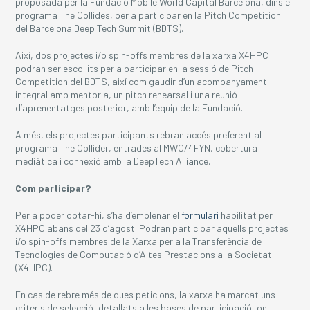
proposada per la Fundació Mobile World Capital Barcelona, dins el
programa The Collides, per a participar en la Pitch Competition
del Barcelona Deep Tech Summit (BDTS).
Així, dos projectes i/o spin-offs membres de la xarxa X4HPC
podran ser escollits per a participar en la sessió de Pitch
Competition del BDTS, així com gaudir d’un acompanyament
integral amb mentoria, un pitch rehearsal i una reunió
d’aprenentatges posterior, amb l’equip de la Fundació.
A més, els projectes participants rebran accés preferent al
programa The Collider, entrades al MWC/4FYN, cobertura
mediàtica i connexió amb la DeepTech Alliance.
Com participar?
Per a poder optar-hi, s’ha d’emplenar el
formulari
habilitat per
X4HPC abans del 23 d’agost. Podran participar aquells projectes
i/o spin-offs membres de la Xarxa per a la Transferència de
Tecnologies de Computació d’Altes Prestacions a la Societat
(X4HPC).
En cas de rebre més de dues peticions, la xarxa ha marcat uns
criteris de selecció, detallats a les bases de participació, on