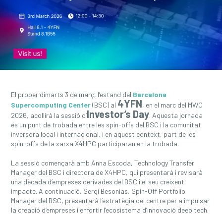
El proper dimarts 3 de març, l’estand del
Barcelona
4YFN
Supercomputing Center
(BSC) al
, en el marc del MWC
Investor’s Day
2026, acollirà la sessió d’
. Aquesta jornada
és un punt de trobada entre les spin-offs del BSC i la comunitat
inversora local i internacional, i en aquest context, part de les
spin-offs de la xarxa X4HPC participaran en la trobada.
La sessió començarà amb Anna Escoda, Technology Transfer
Manager del BSC i directora de X4HPC, qui presentarà i revisarà
una dècada d’empreses derivades del BSC i el seu creixent
impacte. A continuació, Sergi Besonias, Spin-Off Portfolio
Manager del BSC, presentarà l’estratègia del centre per a impulsar
la creació d’empreses i enfortir l’ecosistema d’innovació deep tech.