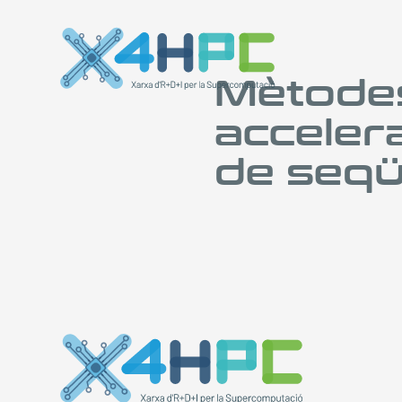
Mètodes
acceler
de seqü