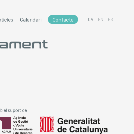
tícies
Calendari
Contacte
CA
EN
ES
neament
 el suport de