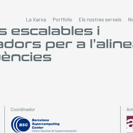
La Xarxa
Portfolio
Els nostres serveis
No
 escalables i
adors per a l’ali
ències
Coordinador
Amb