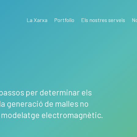
La Xarxa
Portfolio
Els nostres serveis
No
 passos per determinar els
 la generació de malles no
l modelatge electromagnètic.