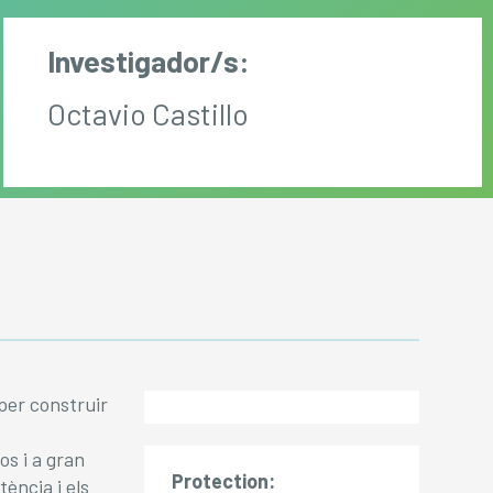
Investigador/s:
Octavio Castillo
per construir
os i a gran
Protection:
ència i els