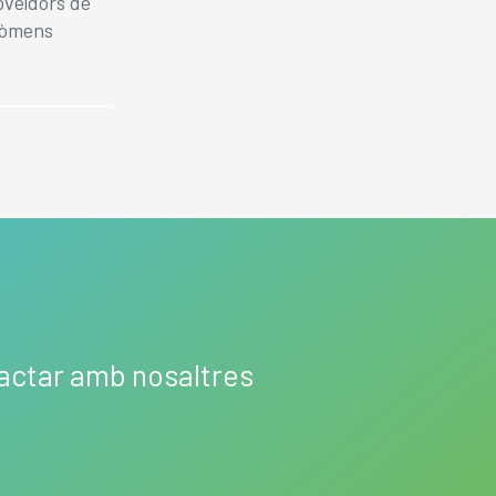
oveïdors de
tròmens
tactar amb nosaltres