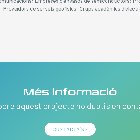
ecomunicacions; Empreses d'envasos de semiconductors; Pr
; Proveïdors de serveis geofísics; Grups acadèmics d'elec
Més informació
obre aquest projecte no dubtis en con
CONTACTA´NS