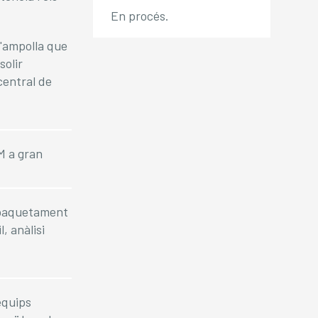
En procés.
d'ampolla que
solir
central de
M a gran
empaquetament
, anàlisi
equips