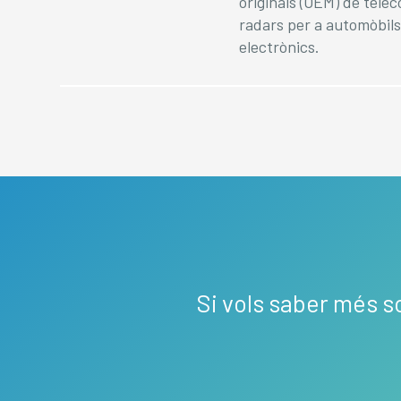
originals (OEM) de tel
radars per a automòbils
electrònics.
Si vols saber més s