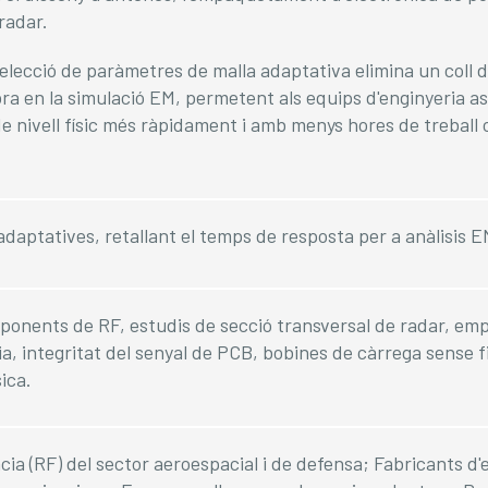
radar.
selecció de paràmetres de malla adaptativa elimina un coll 
ra en la simulació EM, permetent als equips d'enginyeria as
e nivell físic més ràpidament i amb menys hores de treball 
adaptatives, retallant el temps de resposta per a anàlisis E
mponents de RF, estudis de secció transversal de radar, 
a, integritat del senyal de PCB, bobines de càrrega sense fil
ica.
ia (RF) del sector aeroespacial i de defensa; Fabricants d'