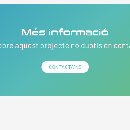
Més informació
obre aquest projecte no dubtis en con
CONTACTA´NS