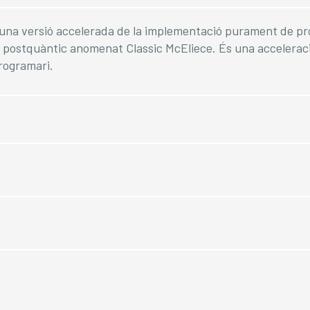
s una versió accelerada de la implementació purament de p
t postquàntic anomenat Classic McEliece. És una accelerac
rogramari.