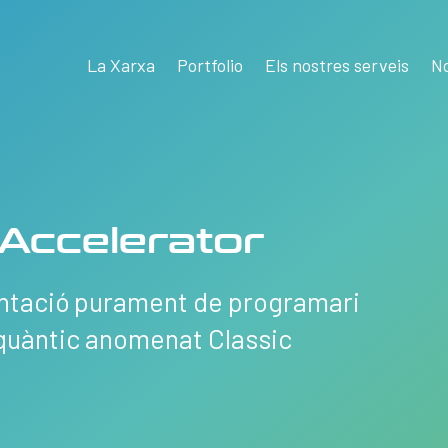
La Xarxa
Portfolio
Els nostres serveis
No
 Accelerator
entació purament de programari
tquàntic anomenat Classic