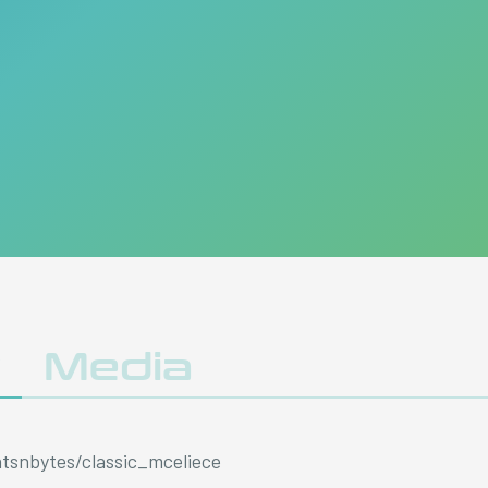
y
Media
tsnbytes/classic_mceliece