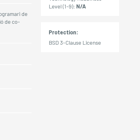
Level (1-9):
N/A
rogramari de
ió de co-
Protection:
BSD 3-Clause License