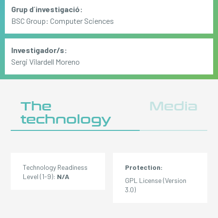
Grup d´investigació:
BSC Group: Computer Sciences
Investigador/s:
Sergi Vilardell Moreno
The
Media
technology
Technology Readiness
Protection:
Level (1-9):
N/A
GPL License (Version
3.0)