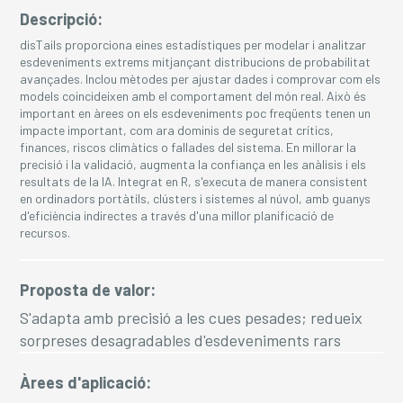
Descripció:
disTails proporciona eines estadístiques per modelar i analitzar
esdeveniments extrems mitjançant distribucions de probabilitat
avançades. Inclou mètodes per ajustar dades i comprovar com els
models coincideixen amb el comportament del món real. Això és
important en àrees on els esdeveniments poc freqüents tenen un
impacte important, com ara dominis de seguretat crítics,
finances, riscos climàtics o fallades del sistema. En millorar la
precisió i la validació, augmenta la confiança en les anàlisis i els
resultats de la IA. Integrat en R, s'executa de manera consistent
en ordinadors portàtils, clústers i sistemes al núvol, amb guanys
d'eficiència indirectes a través d'una millor planificació de
recursos.
Proposta de valor:
S'adapta amb precisió a les cues pesades; redueix
sorpreses desagradables d'esdeveniments rars
Àrees d'aplicació: