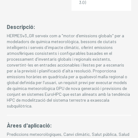
3.0)
Descripció:
HERMESv3_GR serveix com a "motor d'emissions globals" per a
modeladors de química meteorològica, bessons de ciutats
intel·ligents i serveis d'impacte climàtic, oferint emissions
atmosfèriques consistents i configurables basades en el
processament d'inventaris globals i regionals existents,
convertint-les en entrades accionables i llestes per a escenaris
per a la previsió i planificació d'alta resolució. Proporciona
emissions horàries en quadrícula per a qualsevol malla regional o
global definida per l'usuari, un requisit previ per executar models
de química meteorològica GPU de nova generació i previsions de
conjunt en sistemes EuroHPC que estan alineats amb la tendència
HPC de modelització del sistema terrestre a exaescala
subquilòtrica.
Àrees d'aplicació:
Prediccions meteorològiques, Canvi climàtic, Salut pública, Salud