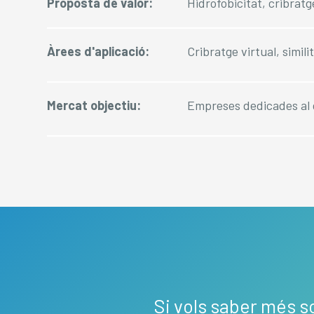
Proposta de valor:
Hidrofobicitat, cribrat
Àrees d'aplicació:
Cribratge virtual, simi
Mercat objectiu:
Empreses dedicades al
Si vols saber més s