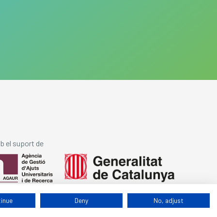
 el suport de
tinue
Deny
No, adjust