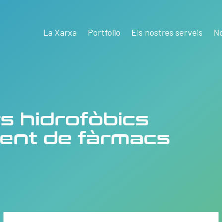
La Xarxa
Portfolio
Els nostres serveis
No
s hidrofòbics
ment de fàrmacs