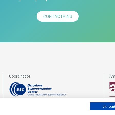
CONTACTA´NS
Coordinador
Amb
Ok, con