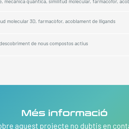
ge, mecànica quàntica, similitud molecular, farmacofor, ac
litud molecular 3D, farmacòfor, acoblament de lligands
 descobriment de nous compostos actius
Més informació
obre aquest projecte no dubtis en con