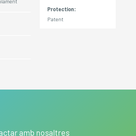
oblament
Protection:
Patent
tactar amb nosaltres