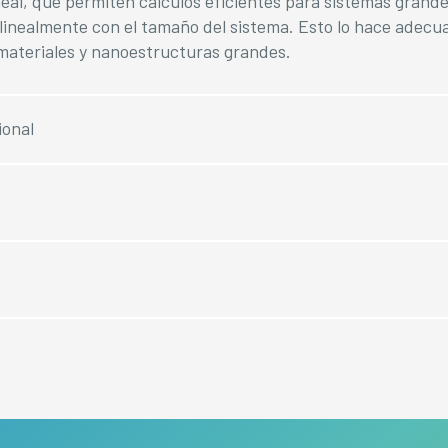
eal, que permiten cálculos eficientes para sistemas grande
linealmente con el tamaño del sistema. Esto lo hace adecu
 materiales y nanoestructuras grandes.
ional