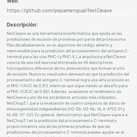
Web:
https://github.com/pepamengual/NetCleave
Descripción:
NetCleave es una herramienta bioinformática que ayuda en las
predicciones de escisión de proteínas por parte del proteosoma.
Más detalladamente, es un algoritmo de código abierto y
reentrenable para la predicción del procesamiento del antígeno C-
terminal para las vías MHC-I y MHC-II. La arquitectura NetCleave
consta de una red neuronal entrenada en 46 descriptores
fisicoquímicos diferentes de los aminoácidos que forman el sitio
de escisión. Nuestros resultados demuestran que la predicción del
procesamiento del antígeno C-terminal logra una alta precisión en
el MHC-I (AUC de 0,91), mientras que sigue siendo un desafío para
el MHC-II (AUC de 0,66). Además, evaluamos el rendimiento de
NetCleave y uno de los estándares actuales más utilizados,
NetChop3.1, para la evaluación de cuatro conjuntos de datos de
inmunogenicidad independientes (H2-Db, H2-Kb, HLA-A*02:01 y
HLAB: 07 :02). En general, demostramos que NetCleave supera a
NetChop3.1 en la predicción del procesamiento C-terminal y
proporcionamos una de las primeras pruebas de que las
predicciones del procesamiento C-terminal pueden ayudar en el