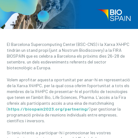
El Barcelona Supercomputing Center (BSC-CNS) i la Xarxa X4HPC
tindràn un stand propi (junt a Nostrum Biodiscovery) a la FIRA
BIOSPAIN que es celebra a Barcelona els pròxims dies 26-28 de
setembre, un dels esdeveniments referents del sector
biotecnològic a Europa.
Volem aprofitar aquesta oportunitat per anar-hi en representació
de la Xarxa X4HPC, per la qual cosa oferim l’oportunitat a tots els
membres de la X4HPC de presentar-hi el portfolio de tecnologies
que tenen en l’àmbit Bio, Life Sciences, Pharma. L’accés a la Fira
ofereix als participants accés a una eina de matchmaking
(
https://biospain2023.org/partnering/
) per gestionar la
programació prèvia de reunions individuals entre empreses,
científics i inversors.
Si teniu interès a participar-hi i promocionar les vostres