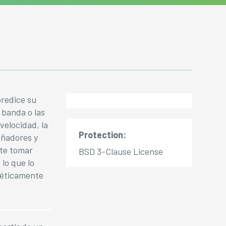
predice su
 banda o las
velocidad, la
Protection:
eñadores y
ite tomar
BSD 3-Clause License
lo que lo
géticamente