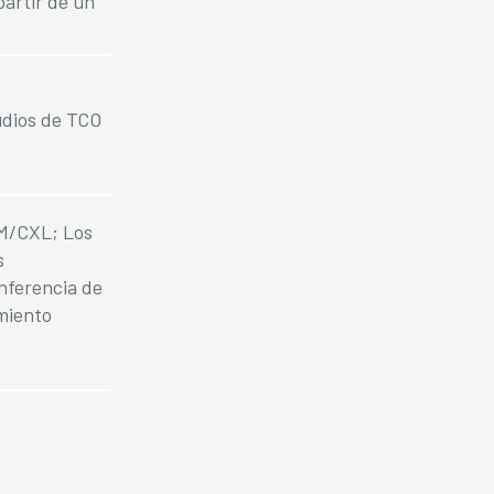
partir de un
udios de TCO
AM/CXL; Los
s
inferencia de
miento