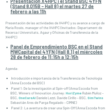
Presentación X4HPC i el Stand BSC 4YFN
(Stand 8.015B – Hall 8) el martes 27 de
febrero a las 11h
Presentación de las actividades de X4HPC y su avance a cargo de
María Rosés, manager of the X4HPC (Invitados: Departament de
Recerca i Universitats, Agaur y Oficinas de Transferencia de la
X4HPC)
Panel de Emprendimiento BSC en el Stand
MWCapital del 4YFN (Hall 8.1) el miércoles
28 de febrero de 11:15h a 12:15h
Agenda:
Introducción e importancia de la Transferencia de Tecnología
(Anna Escoda del BSC)
Panel 1: De la investigación al Spin-off (Anna Escoda from
BSC, Winners of Innovation Journey:
HoriZyme
Rubén Muñoz –
BSC,
OneCareAI
Daniele Lezzi, Davide Cirillo – BSC,
SimTwins
Sebastián Ares de Parga Regalado – CIMNE)
Panel 2: La aventura de crear una Spin-Off (Anna Escoda from