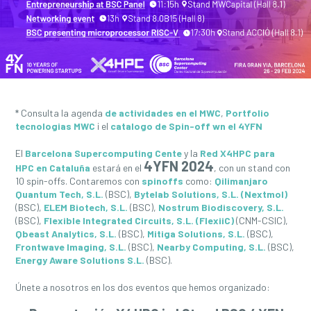
* Consulta la agenda
de actividades en el MWC
,
Portfolio
tecnologias MWC
i el
catalogo de Spin-off wn el 4YFN
El
Barcelona Supercomputing Cente
y la
Red X4HPC para
4YFN 2024
HPC en Cataluña
estará en el
, con un stand con
10 spin-offs. Contaremos con
spinoffs
como:
Qilimanjaro
Quantum Tech, S.L.
(BSC),
Bytelab Solutions, S.L. (Nextmol)
(BSC),
ELEM Biotech, S.L.
(BSC),
Nostrum Biodiscovery, S.L.
(BSC),
Flexible Integrated Circuits, S.L. (FlexiiC)
(CNM-CSIC),
Qbeast Analytics, S.L.
(BSC),
Mitiga Solutions, S.L.
(BSC),
Frontwave Imaging, S.L.
(BSC),
Nearby Computing, S.L.
(BSC),
Energy Aware Solutions S.L.
(BSC).
Únete a nosotros en los dos eventos que hemos organizado: